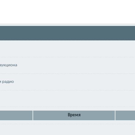
аукциона
и радио
Время