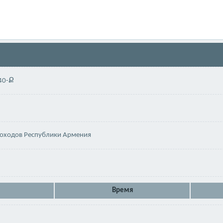
40-Ք
доходов Республики Армения
Время