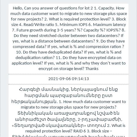
Hello, Can you answer of questions for lot 2 1. Capacity. How
much data customer want to migrate to new storage plus space
for new projects? 2. What is required protection level? 3. Block
size 4. Read/Write ratio 5. Minimum IOPS 6. Maximum latency
7. Future growth during 3-5 years? %? Capacity %? IOPS%? 8.
Do they need stretched cluster between two datacenters? If
yes, what is a distance between datacenters? 9. Do they have
compressed data? If yes, what is % and compression ration ?
10. Do they have deduplicated data? If yes, what is % and
deduplication ration? 11. Do they have encrypted data on
application level? If yes, what is % and why they don’t want to
encrypt on storage level? Thanks
2021-09-06 09:14:13
Հարգելի մասնակից, ներկայացնում ենք
հարցման պարզաբանումները ըստ
հերթականության. 1. How much data customer want to
migrate to new storage plus space for new projects?
Տեխնիկական առաջադրանքով նշված են
անհրաժեշտ ծավալները, 2-րդ չափաբաժնի,
«Տեղադրված սկավառակներ» տողում 2. What is
required protection level? RAID 6 3. Block size –