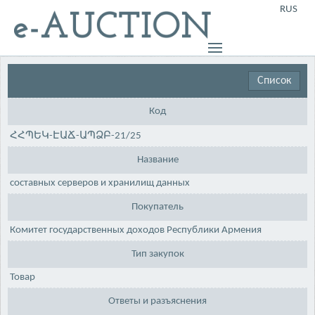
RUS
Список
Код
ՀՀՊԵԿ-ԷԱՃ-ԱՊՁԲ-21/25
Название
составных серверов и хранилищ данных
Покупатель
Комитет государственных доходов Республики Армения
Тип закупок
Товар
Ответы и разъяснения