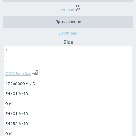
Download
Приглашение
Download
Bids
1
1
ООО Элитбас
17266000 AMD
54801 AMD
0 %
54801 AMD
54252 AMD
0 %