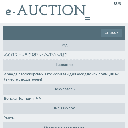
RUS
Список
Код
ՀՀ ՈԶ ԷԱՃԾՁԲ-21/6/Բ/15/ԱԾ
Название
Аренда пассажирских автомобилей для нужд войск полиции РА
(вместе с водителем)
Покупатель
Войска Полиции Р/А
Тип закупок
Услуга
Ответы и разъяснения