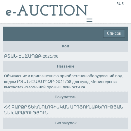
RUS
Список
Код
ԲՏԱՆ-ԷԱՃԱՊՁԲ-2021/08
Название
Объявление и приглашение о приобретении оборудований под
кодом ԲՏԱՆ-ԷԱՃԱՊՁԲ-2021/08 для нужд Министерства
высокотехнологичной промышленности РА
Покупатель
ՀՀ ԲԱՐՁՐ ՏԵԽՆՈԼՈԳԻԱԿԱՆ ԱՐԴՅՈՒՆԱԲԵՐՈՒԹՅԱՆ
ՆԱԽԱՐԱՐՈՒԹՅՈՒՆ
Тип закупок