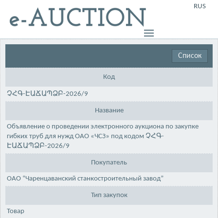
RUS
Список
Код
ՉՀԳ-ԷԱՃԱՊՁԲ-2026/9
Название
Объявление о проведении электронного аукциона по закупке
гибких труб для нужд ОАО «ЧСЗ» под кодом ՉՀԳ-
ԷԱՃԱՊՁԲ-2026/9
Покупатель
ОАО “Чаренцаванский станкостроительный завод”
Тип закупок
Товар