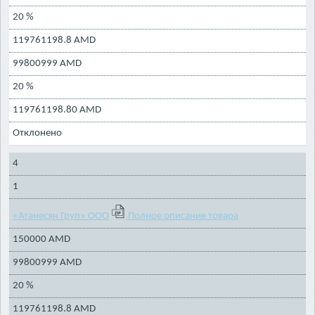
20 %
119761198.8 AMD
99800999 AMD
20 %
119761198.80 AMD
Отклонено
4
1
«Атанесян Груп» ООО
Полное описание товара
150000 AMD
99800999 AMD
20 %
119761198.8 AMD