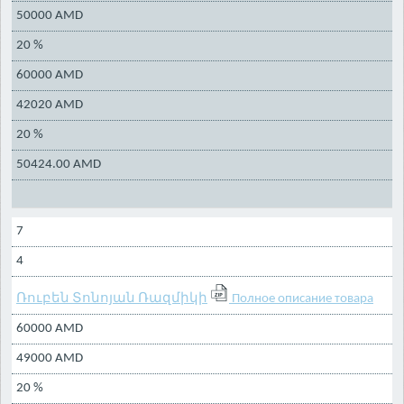
50000 AMD
20 %
60000 AMD
42020 AMD
20 %
50424.00 AMD
7
4
Ռուբեն Տոնոյան Ռազմիկի
Полное описание товара
60000 AMD
49000 AMD
20 %