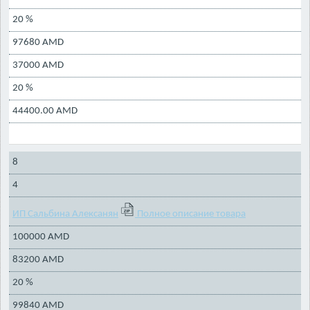
20 %
97680 AMD
37000 AMD
20 %
44400.00 AMD
8
4
ИП Сальбина Алексанян
Полное описание товара
100000 AMD
83200 AMD
20 %
99840 AMD