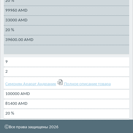
20 %
99960 AMD
33000 AMD
20 %
39600.00 AMD
9
2
Симонян Арарат Андраник
Полное описание товара
100000 AMD
81400 AMD
20 %
97680 AMD
ⒸВсе права защищены 2026