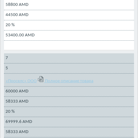
58800 AMD
44500 AMD
20 %
53400.00 AMD
7
5
«Проселс» ООО
Полное описание товара
60000 AMD
58333 AMD
20 %
69999.6 AMD
58333 AMD