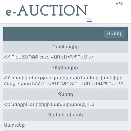
ARM
Ցանկ
Ծածկագիր
ՀՀ Ո ԷԱՃԱՊՁԲ-2021-ՎԱՌԵԼԻՔ/ՊՐԵՄ-57
Վերնագիր
ՀՀ ոստիկանության կարիքների համար վառելիքի
ձեռք բերում ՀՀ Ո ԷԱՃԱՊՁԲ-2021-ՎԱՌԵԼԻՔ/ՊՐԵՄ-57
Գնորդ
ՀՀ ներքին գործերի նախարարություն
Գնման տեսակ
Ապրանք