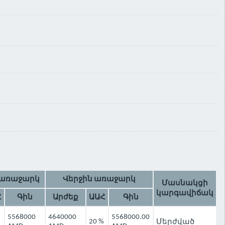
առաջարկ
Վերջին առաջարկ
Մասնակցի
կարգավիճակ
Հ
Գին
Արժեք
ԱԱՀ
Գին
5568000
4640000
5568000.00
20 %
Մերժված