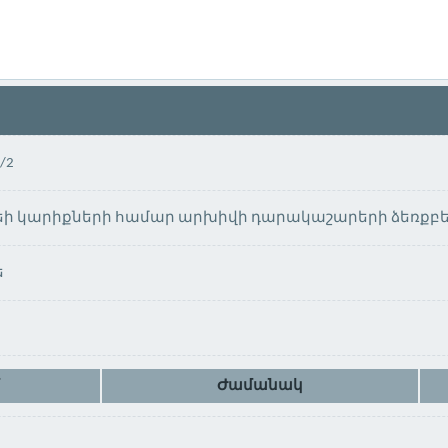
/2
եի կարիքների համար արխիվի դարակաշարերի ձեռքբե
ե
Ժամանակ