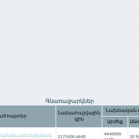
Գնառաջարկներ
Նախնական 
Նախահաշվային
ած հայտեր
գին
Արժեք
ԱԱ
4640000
րանքի ամբողջական
2175000 AMD
20 %