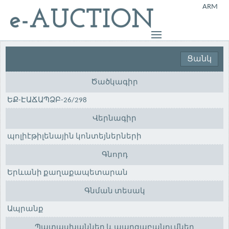
ARM
Ցանկ
Ծածկագիր
ԵՔ-ԷԱՃԱՊՁԲ-26/298
Վերնագիր
պոլիէթիլենային կոնտեյներների
Գնորդ
Երևանի քաղաքապետարան
Գնման տեսակ
Ապրանք
Պատասխաններ և պարզաբանումներ