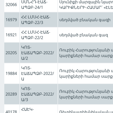
ՍՄՆՀԴ-ԷԱՃ-
Սյունիքի մարզային նյա
32066
ԱՊՁԲ-24/1
ԿԱՐԻՔՆԵՐԻ ՀԱՄԱՐ` «Է
ՀՀ ԼՄՍՀ-ԷԱՃ-
16979
սեղմված բնական գազի
ԱՊՁԲ-22/3
ՀՀ ԼՄՍՀ-ԷԱՃ-
16921
սեղմված բնական գազ
ԱՊՁԲ-22/2
ԿՈՏ-
Ռուբիկ Հարությունյանի
20205
ԷԱՃԱՊՁԲ-2022/
կարիքների համար սարք
Ա/2
ԿՈՏ-
Ռուբիկ Հարությունյանի
19884
ԷԱՃԱՊՁԲ-2022/
կարիքների համար սարք
Ա
ԿՈՏ-
Ռուբիկ Հարությունյանի
20289
ԷԱՃԱՊՁԲ-2022/
կարիքների համար սարք
Ա/3
ՀԱԷԿ-
40178
Ռետինատեխնիկական 