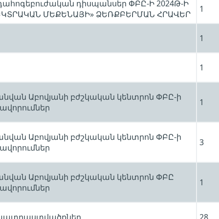
րդահոգեբուժական դիսպանսեր ՓԲԸ-Ի 2024Թ-Ի
1
ԼԵԿՏՐԱԿԱՆ ՄԵՔԵՆԱՅԻ» ՁԵՌՔԲԵՐՄԱՆ ՀՐԱՎԵՐ
1
1
 անվան Աբովյանի բժշկական կենտրոն ՓԲԸ-ի
1
ավորումներ
 անվան Աբովյանի բժշկական կենտրոն ՓԲԸ-ի
3
ավորումներ
 անվան Աբովյանի բժշկական կենտրոն ՓԲԸ
1
ավորումներ
պատրաստվածքներ
28