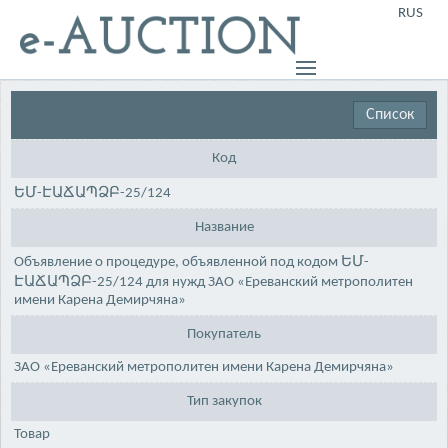
RUS
Список
Код
ԵՄ-ԷԱՃԱՊՁԲ-25/124
Название
Объявление о процедуре, объявленной под кодом ԵՄ-
ԷԱՃԱՊՁԲ-25/124 для нужд ЗАО «Ереванский метрополитен
имени Карена Демирчяна»
Покупатель
ЗАО «Ереванский метрополитен имени Карена Демирчяна»
Тип закупок
Товар