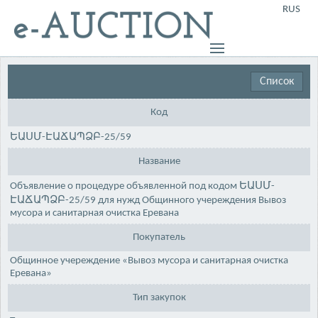
RUS
Список
Код
ԵԱՍՄ-ԷԱՃԱՊՁԲ-25/59
Название
Объявление о процедуре объявленной под кодом ԵԱՍՄ-
ԷԱՃԱՊՁԲ-25/59 для нужд Общинного учереждения Вывоз
мусора и санитарная очистка Еревана
Покупатель
Общинное учереждение «Вывоз мусора и санитарная очистка
Еревана»
Тип закупок