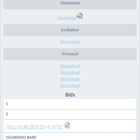
Statement
Download
Invitation
Download
Protocol
Download
Download
Download
Download
Bids
1
1
"ՕԼԼ ԻՆՔԼՅՈՒԶԻՎ" ՍՊԸ
16200000 AMD