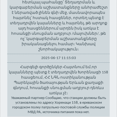
հետևյալ պահանջը՝ Տեղադրման և
կարգաբերման աշխատանքները անհրաժեշտ
է ներառված լինեն գնի մեջ, մասնավորապես
հայտնել՝ հստակ հասցեներ, որտեղ պետք է
տեղադրվեն կայանները և հայտնել, թե արդյոք
այդ հասցեններում արդեն իսկ առկա է
հոսանքի սնուցման աղբյուր /մալուխներ/, թե
ոչ՝ կարգաբերման աշխատանքները
իրականացնելու համար։ Կանխավ
շնորհակալություն։
2025-06-17 11:15:03
Հարգելի գործընկեր Հայտնում եմ,որ
կայանները պետք է տեղադրվեն Խորենացի 158
հասցեում, ՀՀ ՆԳՆ ոստիկանության
Պարեկային ծառայության Երևան քաղաքի
գնդում, հոսանքի սնուցման աղբյուր դեռևս
առկա չէ։
Уважаемый партнер Сообщаю, что станции должны быть
установлены по адресу Хоренаци 158, в ереванском
городском полку патрульно-постовой службы полиции
МВД РА, источника питания пока нет.