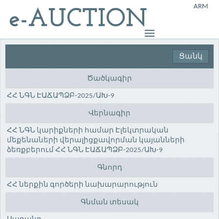
ARM
Ցանկ
Ծածկագիր
ՀՀ ՆԳՆ ԷԱՃԱՊՁԲ-2025/ԱԽ-9
Վերնագիր
ՀՀ ՆԳՆ կարիքների համար Էլեկտրական
մեքենաների վերալիցքավորման կայանների
ձեռքբերում ՀՀ ՆԳՆ ԷԱՃԱՊՁԲ-2025/ԱԽ-9
Գնորդ
ՀՀ ներքին գործերի նախարարություն
Գնման տեսակ