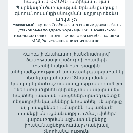
հասցեում, ՀՀ ՆԳՆ ոստիկանության
Պարեկային ծառայության Երևան քաղաքի
գնդում, հոսանքի սնուցման աղբյուր դեռևս
առկա չէ։
Уважаемый партнер Сообщаю, что станции должны быть
установлены по адресу Хоренаци 158, в ереванском
городском полку патрульно-постовой службы полиции
МВД РА, источника питания пока нет.
Հարգելի գնահատող հանձնաժողով՝
ծանոթանալով աճուրդի հրավերի
տեխնիկական բնութագրին
անհրաժեշտություն է առաջացել պարզաբանել
հետևյալ պահանջը՝ Տեղադրման և
կարգաբերման աշխատանքները անհրաժեշտ
է ներառված լինեն գնի մեջ, մասնավորապես
հայտնել՝հաստակ հասցեներ, որտեղ պետք է
տեղադրվեն կայանները և հայտնել, թե արդյոք
այդ հասցեններում արդեն իսկ առկա է
հոսանքի սնուցման աղբյուր /մալուխներ/՝
կարգաբերման աշխատանքները
իրականացնելու համար։ Կանխավ
շնորհակալություն։