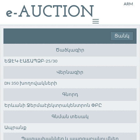
ARM
Ցանկ
Ծածկագիր
ԵՋԷԿ-ԷԱՃԱՊՁԲ-25/30
Վերնագիր
DN 350 խողովակների
Գնորդ
Երևանի Ջերմաէլեկտրակենտրոն ՓԲԸ
Գնման տեսակ
Ապրանք
Պատասխաններ և պարզաբանումներ