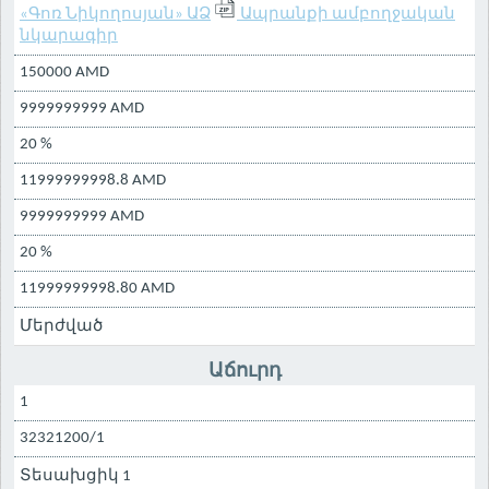
«Գոռ Նիկողոսյան» ԱՁ
Ապրանքի ամբողջական
նկարագիր
150000 AMD
9999999999 AMD
20 %
11999999998.8 AMD
9999999999 AMD
20 %
11999999998.80 AMD
Մերժված
Աճուրդ
1
32321200/1
Տեսախցիկ 1