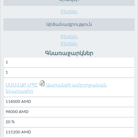
Բեռնել
Արձանագրություն
Բեռնել
Բեռնել
Գնառաջարկներ
1
1
ՍՄՄՀԱԲ ՍՊԸ
Ապրանքի ամբողջական
նկարագիր
116000 AMD
96000 AMD
20 %
115200 AMD