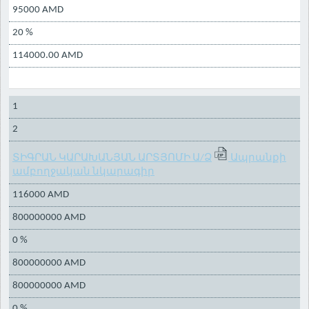
95000 AMD
20 %
114000.00 AMD
1
2
ՏԻԳՐԱՆ ԿԱՐԱԽԱՆՅԱՆ ԱՐՏՅՈՄԻ Ա/Ձ
Ապրանքի
ամբողջական նկարագիր
116000 AMD
800000000 AMD
0 %
800000000 AMD
800000000 AMD
0 %