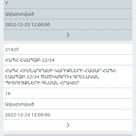
7
Ավարտված
2022-12-23 12:00:00
21425
ՀԱՊՀ-ԷԱԱՊՁԲ-22/34
ՀԱՊՀ ՀԻՄՆԱԴՐԱՄԻ ԿԱՐԻՔՆԵՐԻ ՀԱՄԱՐ`ՀԱՊՀ-
ԷԱԱՊՁԲ-22/34 ԾԱԾԿԱԳՐՈՎ ԳՐԵՆԱԿԱՆ
ՊԻՏՈՒՅՔՆԵՐԻ ԳՆՄԱՆ ՀՐԱՎԵՐ
16
Ավարտված
2022-12-23 12:00:00