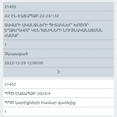
21453
ՀՀ ԷՆ-ԷԱՃԱՊՁԲ-22-23/132
ՏԱՎԱՐԻ ԱԿԱՆՋՆԵՐԻ ՊԻՏԱԿՆԵՐ՝ ԽՈՇՈՐ
ԵՂՋԵՐԱՎՈՐ ԿԵՆԴԱՆԻՆԵՐԻ ՆՈՒՅՆԱԿԱՆԱՑՄԱՆ
ՀԱՄԱՐ
1
Չկայացած
2022-12-29 12:00:00
21452
ՊՊԾ-ԷԱՃԱՊՁԲ-2023/4
ՊՊԾ կարիքների համար վառելիք
1