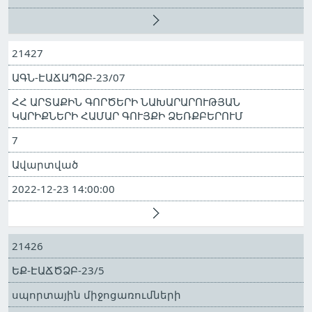
21427
ԱԳՆ-ԷԱՃԱՊՁԲ-23/07
ՀՀ ԱՐՏԱՔԻՆ ԳՈՐԾԵՐԻ ՆԱԽԱՐԱՐՈՒԹՅԱՆ
ԿԱՐԻՔՆԵՐԻ ՀԱՄԱՐ ԳՈՒՅՔԻ ՁԵՌՔԲԵՐՈՒՄ
7
Ավարտված
2022-12-23 14:00:00
21426
ԵՔ-ԷԱՃԾՁԲ-23/5
սպորտային միջոցառումների