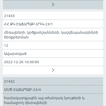
21433
ՀՀ ՔԿ ԷԱՃԱՊՁԲ-ՄԴԿ-23/1
մեդալների, կրծքանշանների, կաշվեպանակների
ձեռքբերման
12
Ավարտված
2022-12-26 10:30:00
21432
ՄՍԾ ԷԱՃԱՊՁԲ-23/4
համակարգչային այլ օժանդակ նյութերի և
համալրող դետալների