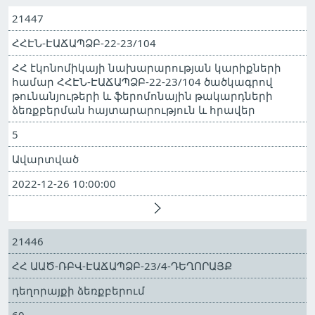
21447
ՀՀԷՆ-ԷԱՃԱՊՁԲ-22-23/104
ՀՀ էկոնոմիկայի նախարարության կարիքների
համար ՀՀԷՆ-ԷԱՃԱՊՁԲ-22-23/104 ծածկագրով
թունանյութերի և ֆերոմոնային թակարդների
ձեռքբերման հայտարարություն և հրավեր
5
Ավարտված
2022-12-26 10:00:00
21446
ՀՀ ԱԱԾ-ՌԲՎ-ԷԱՃԱՊՁԲ-23/4-ԴԵՂՈՐԱՅՔ
դեղորայքի ձեռքբերում